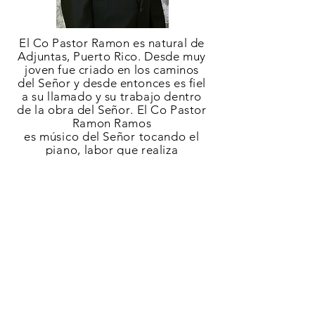
El Co Pastor Ramon
es natural de
Adjuntas, Puerto Rico.
Desde muy
joven fue criado en los caminos
del
Señor
y desde entonces es fiel
a su llamado y su trabajo dentro
de la obra del
Señor
. El Co Pastor
Ramon Ramos
es
músico
del
Señor
tocando el
piano,
labor que realiza
con
unción
y esmero.Trabaja junto
a los Pastores en
la
predicación
del evangelio,
adorando en la
música,
y todas las
areas que requiere el Co
P
astorado
De la Iglesia.
Es un honor que hoy
puedas estar en la pagina
oficial de la Iglesia Cristiana