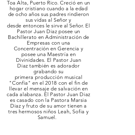
Toa Alta, Puerto Rico.
Creció
en un
hogar cristiano
cuando
a la edad
de ocho a
ños
sus padres rindieron
sus
vidas
al
Señor y
desde
entonces
le sirve al
Señor. El
Pastor Juan Diaz posee un
Bachillerato en
Administración
de
Empresas con una
C
oncentración
en
Gerencia y
posee una
Maestría
en
Divinidades. El Pastor Juan
Diaz
también
es adorador
grabando su
primera
producción
musical
"
Confía" en el 2018 con el fin de
llevar el mensaje de
salvación
en
cada alabanza.
El Pastor Juan Diaz
es casado con la Pastora Marsia
Diaz y fruto de su amor tienen a
tres hermosos
niños Leah, Sofia y
Samuel.