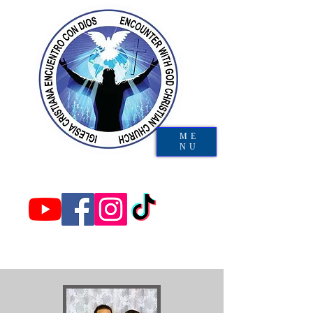
ME
NU